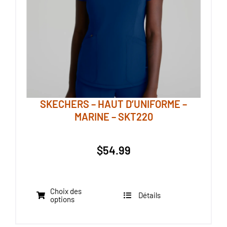
SKECHERS – HAUT D’UNIFORME –
MARINE – SKT220
$
54.99
Choix des
Détails
Ce
options
produit
a