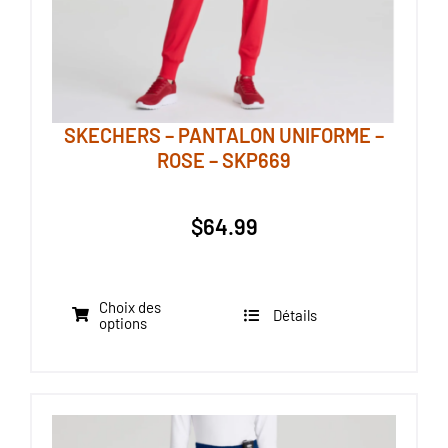
page
du
produit
SKECHERS – PANTALON UNIFORME –
ROSE – SKP669
$
64.99
Choix des
Détails
Ce
options
produit
a
plusieurs
variations.