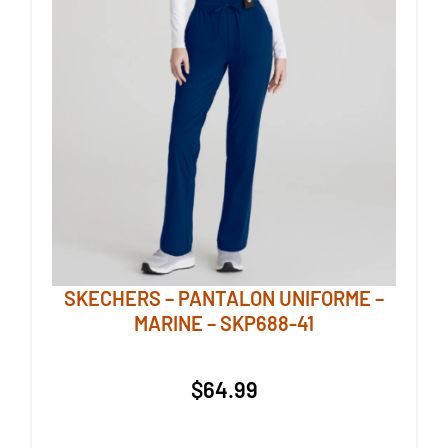
Les
options
peuvent
être
choisies
sur
la
page
du
produit
SKECHERS – PANTALON UNIFORME –
MARINE – SKP688-41
$
64.99