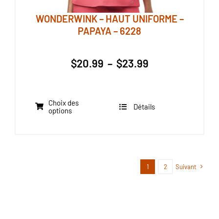
WONDERWINK – HAUT UNIFORME –
PAPAYA – 6228
Plage
$
20.99
–
$
23.99
de
prix :
$20.99
Choix des
Détails
Ce
options
à
produit
$23.99
a
plusieurs
variations.
1
2
Suivant
Les
options
peuvent
être