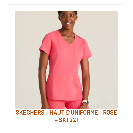
plusieurs
variations.
Les
options
peuvent
être
choisies
sur
la
page
du
produit
SKECHERS – HAUT D’UNIFORME – ROSE
– SKT221