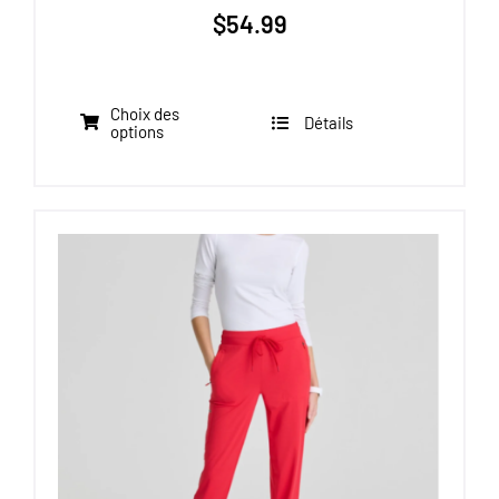
$
54.99
Choix des
Détails
Ce
options
produit
a
plusieurs
variations.
Les
options
peuvent
être
choisies
sur
la