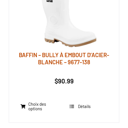
choisies
sur
la
page
du
produit
BAFFIN – BULLY À EMBOUT D’ACIER-
BLANCHE – 9677-138
$
90.99
Choix des
Détails
Ce
options
produit
a