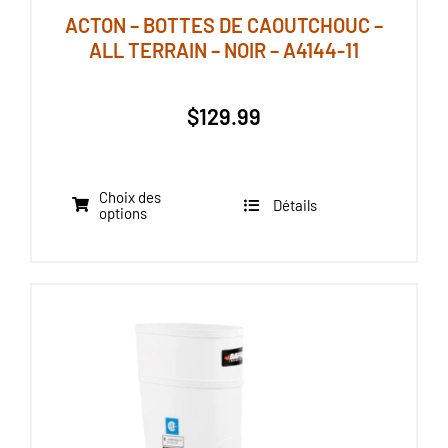
ACTON – BOTTES DE CAOUTCHOUC –
ALL TERRAIN – NOIR – A4144-11
$
129.99
Choix des
Détails
Ce
options
produit
a
plusieurs
variations.
Les
options
peuvent
être