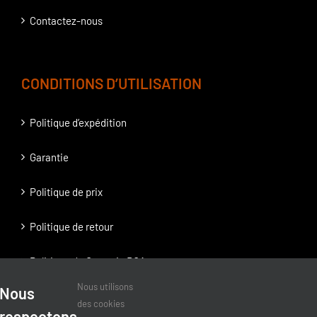
Contactez-nous
CONDITIONS D’UTILISATION
Politique d’expédition
Garantie
Politique de prix
Politique de retour
Politique de Garantie BOA
Nous utilisons
Nous
Politique de Garantie RatchetFit
des cookies
respectons