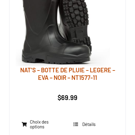
NAT’S – BOTTE DE PLUIE – LEGERE –
EVA – NOIR – NT1577-11
$
69.99
Choix des
Détails
Ce
options
produit