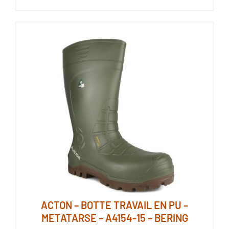
a
plusieurs
variations.
Les
options
peuvent
être
choisies
sur
la
page
du
produit
ACTON – BOTTE TRAVAIL EN PU –
METATARSE – A4154-15 – BERING