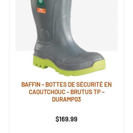
page
du
produit
BAFFIN – BOTTES DE SÉCURITÉ EN
CAOUTCHOUC – BRUTUS TP –
DURAMP03
$
169.99