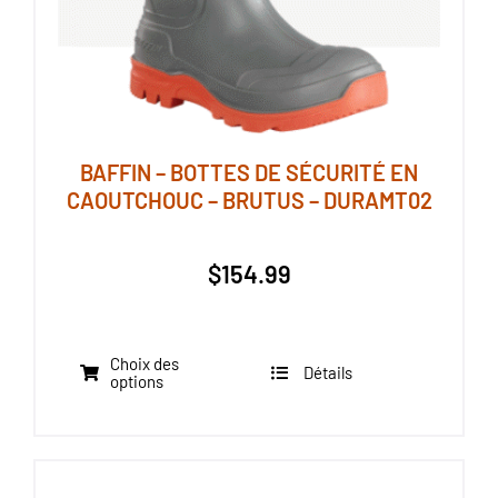
BAFFIN – BOTTES DE SÉCURITÉ EN
CAOUTCHOUC – BRUTUS – DURAMT02
$
154.99
Choix des
Détails
Ce
options
produit
a
plusieurs