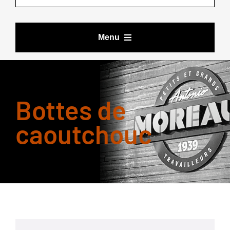
Menu
VÊTEMENTS DE TRAVAIL
Bottes de
BOTTES ET CHAUSSURES
caoutchouc
ACCESSOIRES
LES DEALS DE YOURI
MARQUES