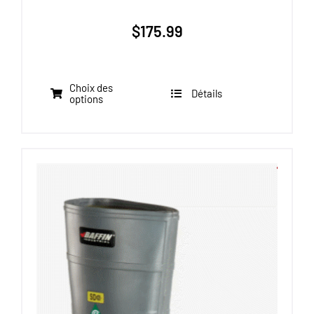
$
175.99
Choix des
Détails
Ce
options
produit
a
plusieurs
variations.
Les
options
peuvent
être
choisies
sur
la