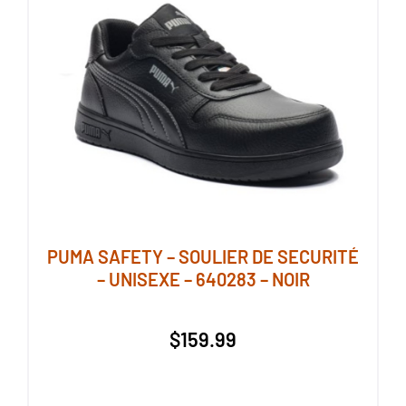
peuvent
être
choisies
sur
la
page
du
produit
PUMA SAFETY – SOULIER DE SECURITÉ
– UNISEXE – 640283 – NOIR
$
159.99