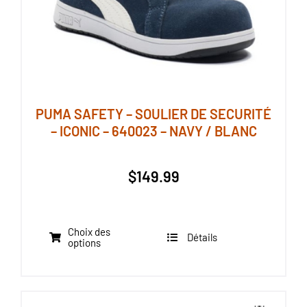
la
page
du
produit
PUMA SAFETY – SOULIER DE SECURITÉ
– ICONIC – 640023 – NAVY / BLANC
$
149.99
Choix des
Détails
Ce
options
produit
a
plusieurs