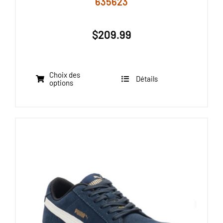
635623
$
209.99
Choix des
Détails
Ce
options
produit
a
plusieurs
variations.
Les
options
peuvent
être
choisies
sur