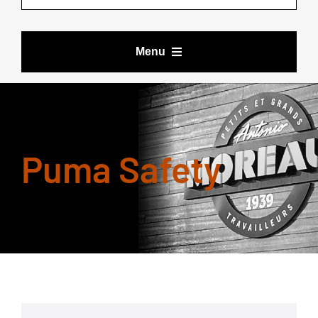
Menu
VÊTEMENTS DE TRAVAIL
Puma Safety
BOTTES ET CHAUSSURES
ACCESSOIRES
LES DEALS DE YOURI
MARQUES