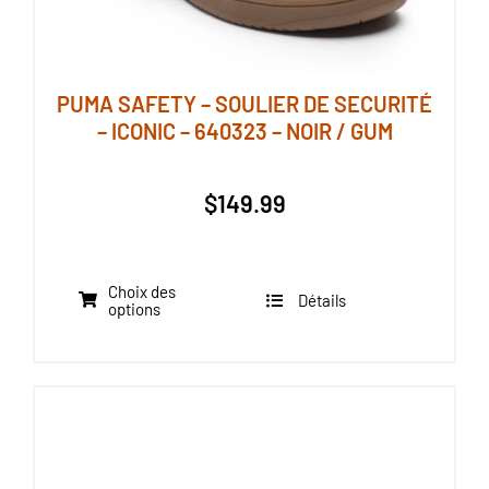
du
produit
PUMA SAFETY – SOULIER DE SECURITÉ
– ICONIC – 640323 – NOIR / GUM
$
149.99
Choix des
Détails
Ce
options
produit
a
plusieurs
variations.
Les
options