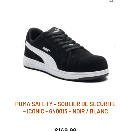
variations.
Les
options
peuvent
être
choisies
sur
la
page
du
produit
PUMA SAFETY – SOULIER DE SECURITÉ
– ICONIC – 640013 – NOIR / BLANC
$
149.99