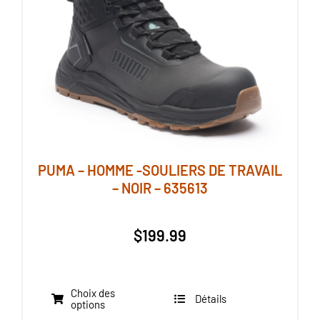
PUMA – HOMME -SOULIERS DE TRAVAIL
– NOIR – 635613
$
199.99
Choix des
Détails
Ce
options