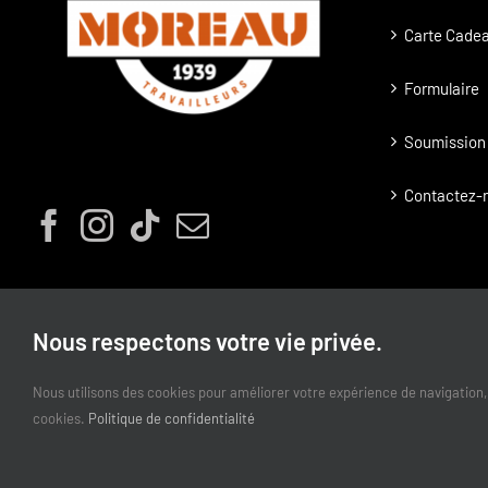
page
Carte Cade
du
produit
Formulaire
Soumission 
Contactez-
Nous respectons votre vie privée.
Nous utilisons des cookies pour améliorer votre expérience de navigation, 
cookies.
Politique de confidentialité
©
2026 | Ant