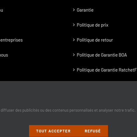
page
au
Garantie
du
produit
Politique de prix
entreprises
Politique de retour
nous
Politique de Garantie BOA
Politique de Garantie RatchetF
Politique de confidentialité
diffuser des publicités ou des contenus personnalisés et analyser notre trafic. 
TOUT ACCEPTER
REFUSÉ
onio Moreau Ltée | Tous droits réservés | Une conception de
SV2 