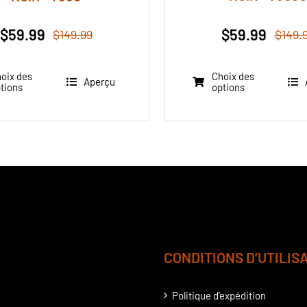
$
59.99
$
59.99
$
149.
$
149.99
Le
Le
prix
prix
initial
actuel
Choix des
oix des
Aperçu
options
tions
Ce
était :
est :
produit
$149.99.
$59.99.
a
plusieurs
variations.
.
Les
options
peuvent
être
CONDITIONS D’UTILIS
choisies
sur
Politique d’expédition
la