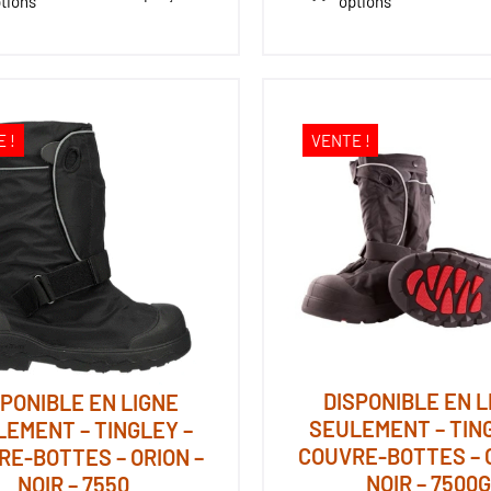
tions
options
était :
est :
Ce
$29.99.
$4.99.
produit
a
plusieurs
.
variations.
 !
VENTE !
Les
options
peuvent
être
choisies
sur
la
page
DISPONIBLE EN L
SPONIBLE EN LIGNE
du
SEULEMENT – TING
LEMENT – TINGLEY –
produit
COUVRE-BOTTES – O
RE-BOTTES – ORION –
NOIR – 7500G
NOIR – 7550