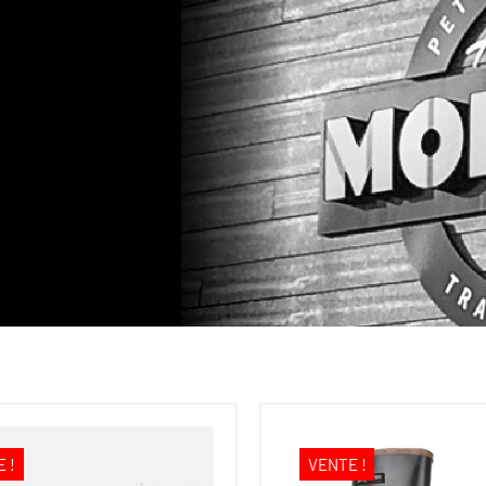
 !
VENTE !