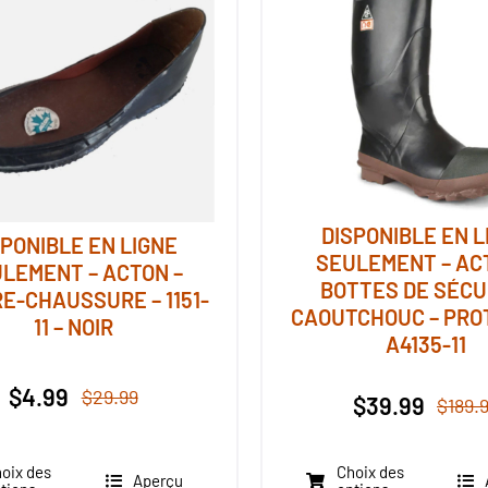
DISPONIBLE EN L
SPONIBLE EN LIGNE
SEULEMENT – AC
LEMENT – ACTON –
BOTTES DE SÉCU
E-CHAUSSURE – 1151-
CAOUTCHOUC – PRO
11 – NOIR
A4135-11
$
4.99
$
29.99
$
39.99
$
189.
Le
Le
prix
prix
initial
actuel
oix des
Choix des
Aperçu