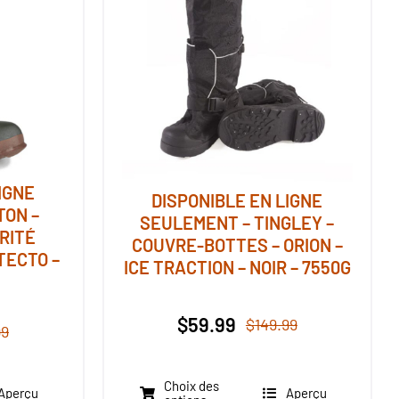
IGNE
DISPONIBLE EN LIGNE
TON –
SEULEMENT – TINGLEY –
RITÉ
COUVRE-BOTTES – ORION –
TECTO –
ICE TRACTION – NOIR – 7550G
$
59.99
$
149.99
99
Le
Le
Le
Le
prix
prix
prix
prix
initial
actuel
initial
actuel
Choix des
Aperçu
Aperçu