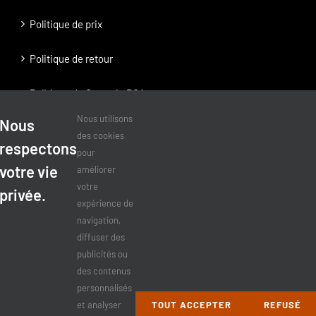
Politique de prix
Politique de retour
Politique de Garantie BOA
Nous utilisons
Nous
Politique de Garantie RatchetFit
des cookies
respectons
pour
Politique de confidentialité
votre vie
améliorer
votre
privée.
expérience de
navigation,
COMPTE CORPORATIF
diffuser des
publicités ou
Compte corporatif
des contenus
personnalisés
Soumission entreprises
et analyser
TOUT ACCEPTER
REFUSÉ