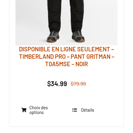
la
page
du
produit
DISPONIBLE EN LIGNE SEULEMENT –
TIMBERLAND PRO – PANT GRITMAN –
T0A5MSE – NOIR
$
34.99
$
79.99
Le
Le
prix
prix
initial
actuel
Choix des
était :
est :
Détails
Ce
options
$79.99.
$34.99.
produit
a