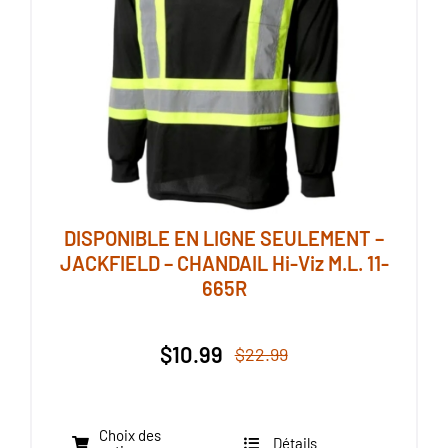
DISPONIBLE EN LIGNE SEULEMENT –
JACKFIELD – CHANDAIL Hi-Viz M.L. 11-
665R
$
10.99
$
22.99
Le
Le
prix
prix
initial
actuel
Choix des
était :
est :
Détails
Ce