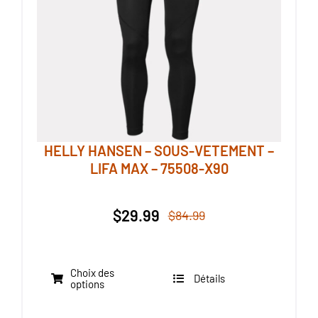
choisies
sur
la
page
du
produit
HELLY HANSEN – SOUS-VETEMENT –
LIFA MAX – 75508-X90
$
29.99
$
84.99
Le
Le
prix
prix
initial
actuel
Choix des
était :
est :
Détails
Ce
options
$84.99.
$29.99.
produit