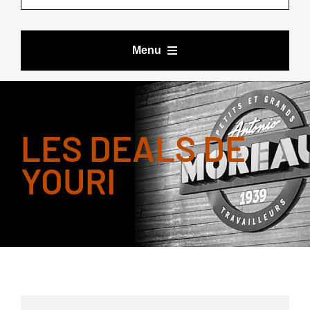
Menu
VÊTEMENTS DE TRAVAIL
LES DEALS DE
BOTTES ET CHAUSSURES
YOURI
ACCESSOIRES
LES DEALS DE YOURI
MARQUES