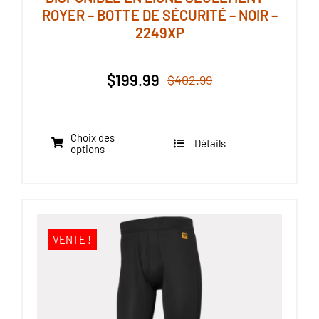
ROYER – BOTTE DE SÉCURITÉ – NOIR –
2249XP
$
199.99
$
402.99
Le
Le
prix
prix
initial
actuel
Choix des
était :
est :
Détails
Ce
options
$402.99.
$199.99.
produit
a
plusieurs
variations.
VENTE !
Les
options
peuvent
être