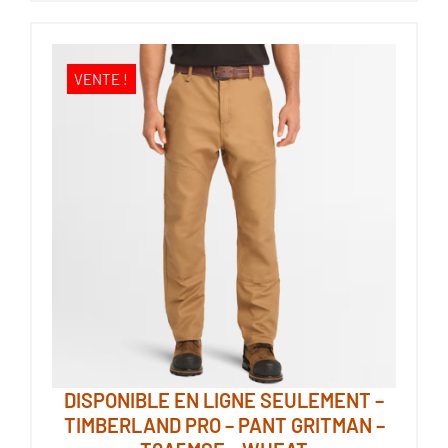
a
plusieurs
variations.
VENTE !
Les
options
peuvent
être
choisies
sur
la
page
du
produit
DISPONIBLE EN LIGNE SEULEMENT –
TIMBERLAND PRO – PANT GRITMAN –