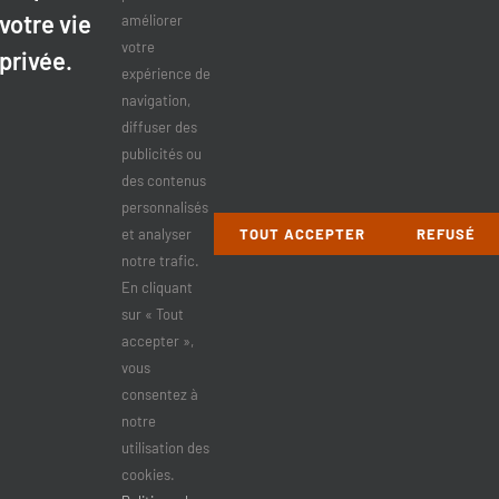
Politique de confidentialité
votre vie
améliorer
votre
privée.
expérience de
navigation,
COMPTE CORPORATIF
diffuser des
publicités ou
Compte corporatif
des contenus
personnalisés
Soumission entreprises
et analyser
TOUT ACCEPTER
REFUSÉ
notre trafic.
Demande de retour
En cliquant
sur « Tout
accepter »,
vous
consentez à
notre
utilisation des
cookies.