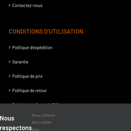
Contactez-nous
CONDITIONS D’UTILISATION
Politique d’expédition
Garantie
Politique de prix
Politique de retour
Politique de Garantie BOA
Nous utilisons
Nous
Politique de Garantie RatchetFit
des cookies
respectons
pour