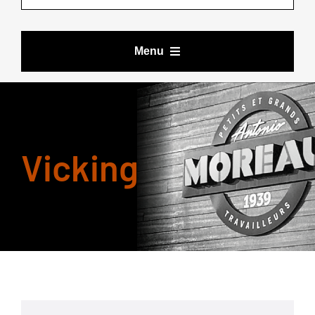
Menu
VÊTEMENTS DE TRAVAIL
Vicking
BOTTES ET CHAUSSURES
ACCESSOIRES
LES DEALS DE YOURI
MARQUES