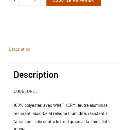
AJOUTER AU PANIER
quantité
de
BOTTE
DE
TRAVAIL
-
Description
HOMME
-
NOIR
Description
-
COFRA
DOUBLURE :
-
THUDAKA
100% polyester, avec WIN THERM, feutre aluminisé,
-
respirant, absorbe et relâche l’humidité, résistant à
ISOLEÉE
l’abrasion, isolé contre le froid grâce à du Thinsulate
-
1000G