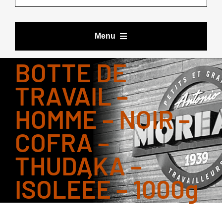
Menu
BOTTE DE
VÊTEMENTS DE TRAVAIL
TRAVAIL –
HOMME – NOIR –
BOTTES ET CHAUSSURES
COFRA –
ACCESSOIRES
THUDAKA –
LES DEALS DE YOURI
ISOLEÉE – 1000g
MARQUES