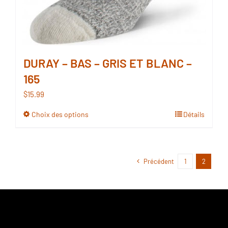
DURAY – BAS – GRIS ET BLANC –
165
$
15.99
Choix des options
Détails
Ce
produit
a
plusieurs
Précédent
1
2
variations.
Les
options
peuvent