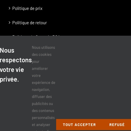
Politique de prix
Politique de retour
Politique de Garantie BOA
Nous utilisons
Nous
Politique de Garantie RatchetFit
des cookies
respectons
pour
Politique de confidentialité
votre vie
améliorer
votre
privée.
expérience de
navigation,
COMPTE CORPORATIF
diffuser des
publicités ou
Compte corporatif
des contenus
personnalisés
Soumission entreprises
et analyser
TOUT ACCEPTER
REFUSÉ