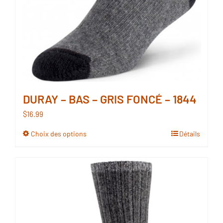
DURAY – BAS – GRIS FONCÉ – 1844
$
16.99
Choix des options
Détails
Ce
produit
a
plusieurs
variations.
Les
options