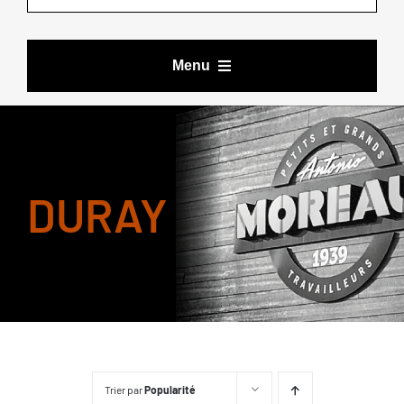
Menu
VÊTEMENTS DE TRAVAIL
DURAY
BOTTES ET CHAUSSURES
ACCESSOIRES
LES DEALS DE YOURI
MARQUES
Trier par
Popularité