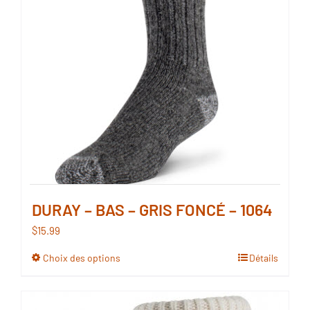
peuvent
être
choisies
sur
la
page
du
produit
DURAY – BAS – GRIS FONCÉ – 1064
$
15.99
Choix des options
Détails
Ce
produit
a